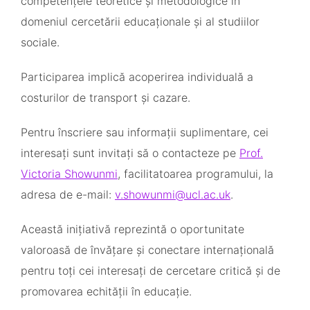
competențele teoretice și metodologice în
domeniul cercetării educaționale și al studiilor
sociale.
Participarea implică acoperirea individuală a
costurilor de transport și cazare.
Pentru înscriere sau informații suplimentare, cei
interesați sunt invitați să o contacteze pe
Prof.
Victoria Showunmi
, facilitatoarea programului, la
adresa de e-mail:
v.showunmi@ucl.ac.uk
.
Această inițiativă reprezintă o oportunitate
valoroasă de învățare și conectare internațională
pentru toți cei interesați de cercetare critică și de
promovarea echității în educație.