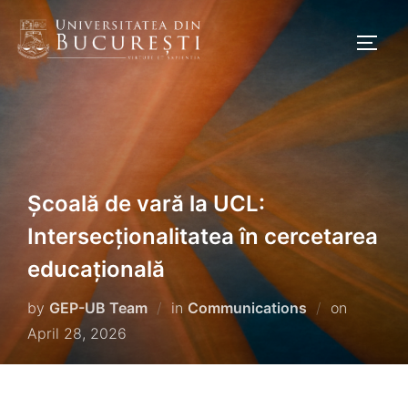
Skip
to
Toggl
content
Școală de vară la UCL:
Intersecționalitatea în cercetarea
educațională
Posted
by
GEP-UB Team
in
Communications
on
on
April 28, 2026