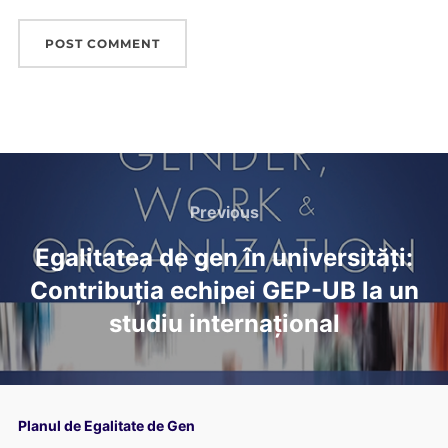
Post
Previous
navigation
Previous
Egalitatea de gen în universități:
Contribuția echipei GEP-UB la un
studiu internațional
Planul de Egalitate de Gen