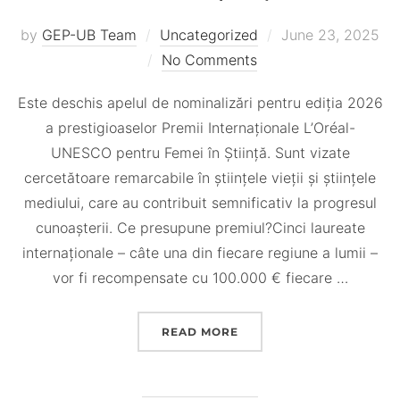
Posted
by
GEP-UB Team
Uncategorized
June 23, 2025
on
No Comments
Este deschis apelul de nominalizări pentru ediția 2026
a prestigioaselor Premii Internaționale L’Oréal-
UNESCO pentru Femei în Știință. Sunt vizate
cercetătoare remarcabile în științele vieții și științele
mediului, care au contribuit semnificativ la progresul
cunoașterii. Ce presupune premiul?Cinci laureate
internaționale – câte una din fiecare regiune a lumii –
vor fi recompensate cu 100.000 € fiecare …
“SUNT DESCHISE APLICAȚ
READ MORE