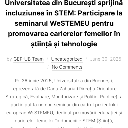
Universitatea din București sprijină
incluziunea în STEM: Participare la
seminarul WeSTEMEU pentru
promovarea carierelor femeilor în
știință și tehnologie
Posted
by
GEP-UB Team
Uncategorized
June 30, 2025
on
No Comments
Pe 26 iunie 2025, Universitatea din București,
reprezentată de Dana Zaharia (Direcția Orientare
Strategică, Evaluare, Monitorizare și Politici Publice), a
participat la un nou seminar din cadrul proiectului
european WeSTEMEU, dedicat promovării educației și
carierelor femeilor în domeniile STEM (Știință,