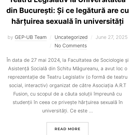
din București: Și ce legătură are cu
hărțuirea sexuală în universități
Posted
by
GEP-UB Team
Uncategorized
June 27, 2025
on
No Comments
În data de 27 mai 2024, la Facultatea de Sociologie și
Asistență Socială din Schitu Măgureanu, a avut loc o
reprezentație de Teatru Legislativ (o formă de teatru
social, interactiv) organizat de către Asociația A.R.T
Fusion, cu scopul de a căuta soluții împreună cu
studenții în ceea ce privește hărțuirea sexuală în
universități. Ce este …
“TEATRU LEGISLATIV LA 
READ MORE