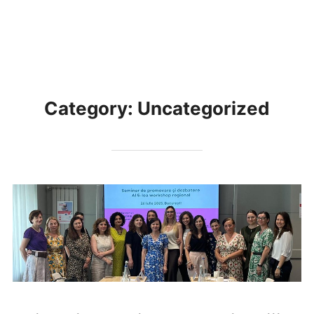
Skip
to
Toggl
content
Category:
Uncategorized