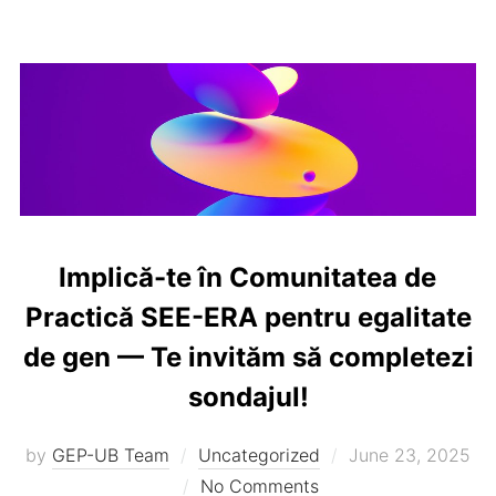
Implică-te în Comunitatea de
Practică SEE-ERA pentru egalitate
de gen — Te invităm să completezi
sondajul!
Posted
by
GEP-UB Team
Uncategorized
June 23, 2025
on
No Comments